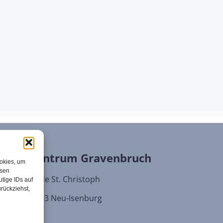
orales Zentrum Gravenbruch
ookies, um
esen
chengemeinde St. Christoph
tige IDs auf
urückziehst,
latz 2 | 63263 Neu-Isenburg